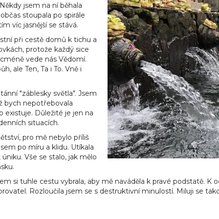
 Někdy jsem na ní běhala
 občas stoupala po spirále
ím víc jasnější se stává.
astní při cestě domů k tichu a
ovkách, protože každý sice
nicméně vede nás Vědomí.
 ale Ten, Ta i To. Vně i
ntánní "záblesky světla". Jsem
yž bych nepotřebovala
 existuje. Důležité je jen na
enních situacích.
ětství, pro mě nebylo příliš
jsem po míru a klidu. Utíkala
úniku. Vše se stalo, jak mělo
ásku.
em si tuhle cestu vybrala, aby mě naváděla k pravé podstatě. K od
vatel. Rozloučila jsem se s destruktivní minulostí. Miluji se taková