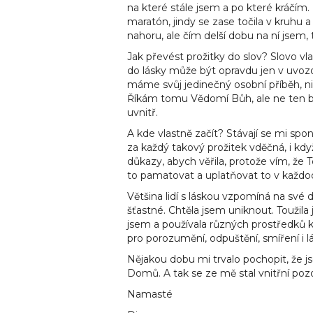
na které stále jsem a po které kráčím.
maratón, jindy se zase točila v kruhu a
nahoru, ale čím delší dobu na ní jsem, t
Jak převést prožitky do slov? Slovo vl
do lásky může být opravdu jen v uvoz
máme svůj jedinečný osobní příběh, 
Říkám tomu Vědomí Bůh, ale ne ten bůh,
uvnitř.
A kde vlastně začít? Stávají se mi spo
za každý takový prožitek vděčná, i kd
důkazy, abych věřila, protože vím, že To
to pamatovat a uplatňovat to v každod
Většina lidí s láskou vzpomíná na své d
šťastné. Chtěla jsem uniknout. Toužila 
jsem a používala různých prostředků k 
pro porozumění, odpuštění, smíření i l
Nějakou dobu mi trvalo pochopit, že js
Domů. A tak se ze mě stal vnitřní pozoro
Namasté