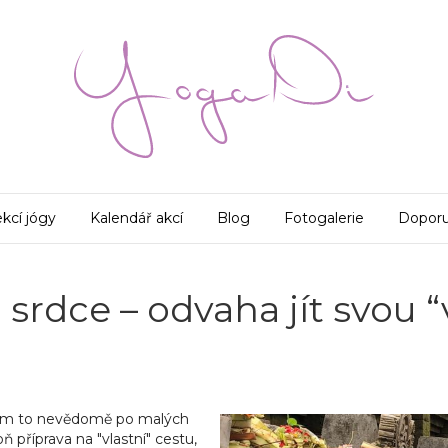
kcí jógy
Kalendář akcí
Blog
Fotogalerie
Doporu
 srdce – odvaha jít svou “
jsem to nevědomě po malých
 příprava na "vlastní" cestu,