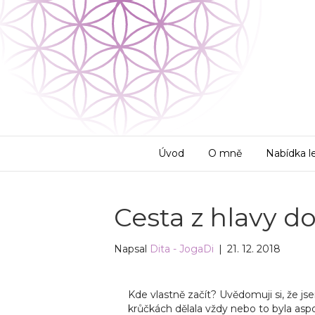
Úvod
O mně
Nabídka le
Cesta z hlavy do
Napsal
Dita - JogaDi
|
21. 12. 2018
Kde vlastně začít? Uvědomuji si, že 
krůčkách dělala vždy nebo to byla aspoň